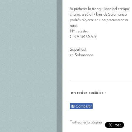
Si prefieres la tranquilidad del campo
charro, a sólo 17 kms de Salamanca,
podrás alojarte en una preciosa casa
rural.
Nº. registro
C.R.A. 497-SA-5
Superhost
en Salamanca
en redes sociales :
Compartir
Twittear esta página